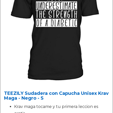
TEEZILY Sudadera con Capucha Unisex Krav
Maga - Negro - S
Krav maga tocame y tu primera leccion es