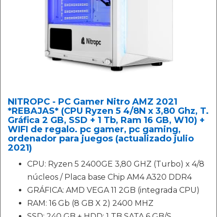
NITROPC - PC Gamer Nitro AMZ 2021
*REBAJAS* (CPU Ryzen 5 4/8N x 3,80 Ghz, T.
Gráfica 2 GB, SSD + 1 Tb, Ram 16 GB, W10) +
WIFI de regalo. pc gamer, pc gaming,
ordenador para juegos (actualizado julio
2021)
CPU: Ryzen 5 2400GE 3,80 GHZ (Turbo) x 4/8
núcleos / Placa base Chip AM4 A320 DDR4
GRÁFICA: AMD VEGA 11 2GB (integrada CPU)
RAM: 16 Gb (8 GB X 2) 2400 MHZ
SSD: 240 GB + HDD: 1 TB SATA 6 GB/S