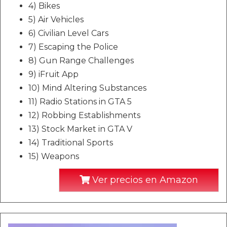
4) Bikes
5) Air Vehicles
6) Civilian Level Cars
7) Escaping the Police
8) Gun Range Challenges
9) iFruit App
10) Mind Altering Substances
11) Radio Stations in GTA 5
12) Robbing Establishments
13) Stock Market in GTA V
14) Traditional Sports
15) Weapons
Ver precios en Amazon