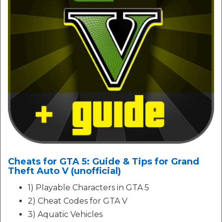
Cheats for GTA 5: Guide & Tips for Grand
Theft Auto V (unofficial)
1) Playable Characters in GTA 5
2) Cheat Codes for GTA V
3) Aquatic Vehicles