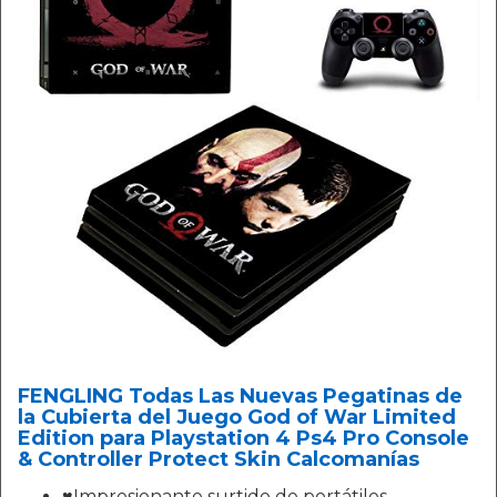
FENGLING Todas Las Nuevas Pegatinas de
la Cubierta del Juego God of War Limited
Edition para Playstation 4 Ps4 Pro Console
& Controller Protect Skin Calcomanías
♥Impresionante surtido de portátiles