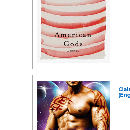
Clai
(Eng