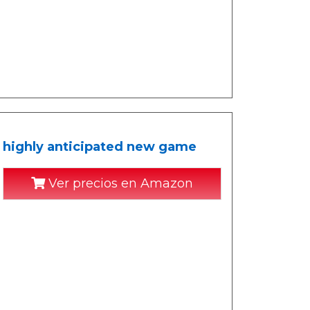
he highly anticipated new game
Ver precios en Amazon