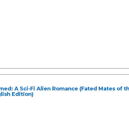
med: A Sci-Fi Alien Romance (Fated Mates of th
lish Edition)