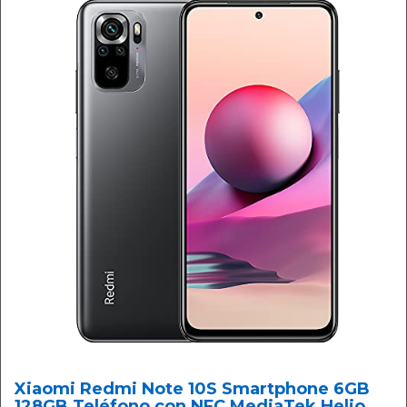
Xiaomi Redmi Note 10S Smartphone 6GB
128GB Teléfono,con NFC,MediaTek Helio