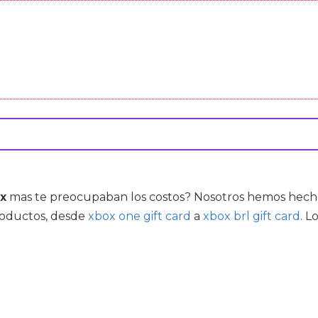
ox
mas te preocupaban los costos? Nosotros hemos hecho 
roductos, desde
xbox one gift card
a
xbox brl gift card
. L