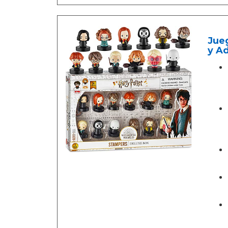
Jueg
y Ad