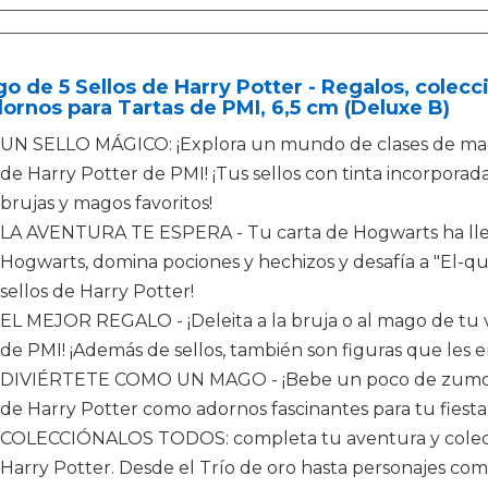
o de 5 Sellos de Harry Potter - Regalos, colecc
ornos para Tartas de PMI, 6,5 cm (Deluxe B)
UN SELLO MÁGICO: ¡Explora un mundo de clases de magia,
de Harry Potter de PMI! ¡Tus sellos con tinta incorpora
brujas y magos favoritos!
LA AVENTURA TE ESPERA - Tu carta de Hogwarts ha lleg
Hogwarts, domina pociones y hechizos y desafía a "El
sellos de Harry Potter!
EL MEJOR REGALO - ¡Deleita a la bruja o al mago de tu v
de PMI! ¡Además de sellos, también son figuras que les 
DIVIÉRTETE COMO UN MAGO - ¡Bebe un poco de zumo de 
de Harry Potter como adornos fascinantes para tu fiesta
COLECCIÓNALOS TODOS: completa tu aventura y coleccio
Harry Potter. Desde el Trío de oro hasta personajes como