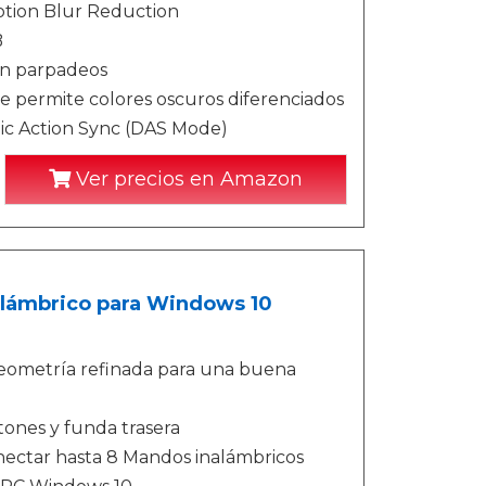
Motion Blur Reduction
B
in parpadeos
ue permite colores oscuros diferenciados
amic Action Sync (DAS Mode)
Ver precios en Amazon
alámbrico para Windows 10
geometría refinada para una buena
otones y funda trasera
nectar hasta 8 Mandos inalámbricos