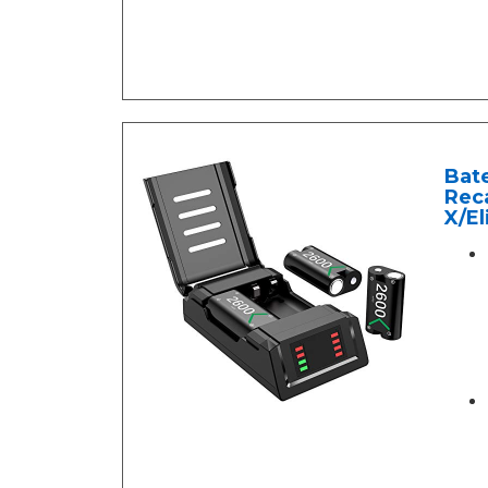
Bat
Rec
X/El