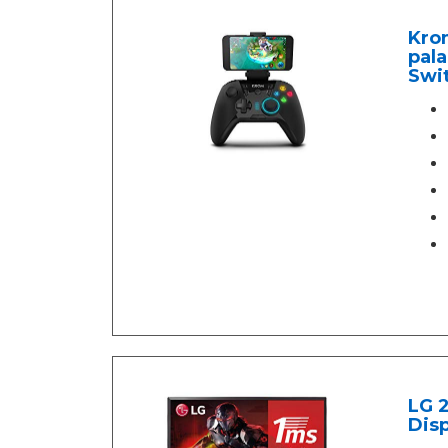
Kro
pala
Swit
LG 2
Disp