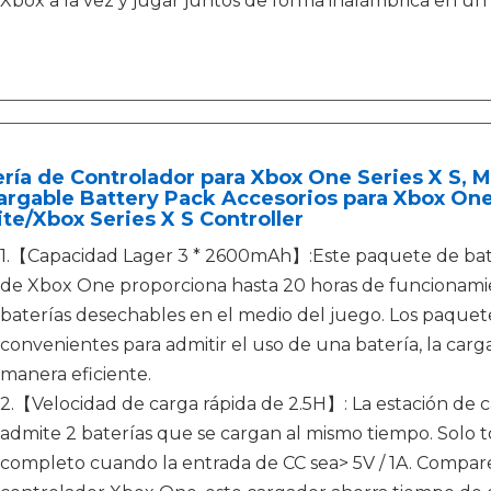
Xbox a la vez y jugar juntos de forma inalámbrica en u
ería de Controlador para Xbox One Series X S,
argable Battery Pack Accesorios para Xbox On
ite/Xbox Series X S Controller
1.【Capacidad Lager 3 * 2600mAh】:Este paquete de bate
de Xbox One proporciona hasta 20 horas de funcionamie
baterías desechables en el medio del juego. Los paquet
convenientes para admitir el uso de una batería, la carg
manera eficiente.
2.【Velocidad de carga rápida de 2.5H】: La estación de 
admite 2 baterías que se cargan al mismo tiempo. Solo to
completo cuando la entrada de CC sea> 5V / 1A. Compare