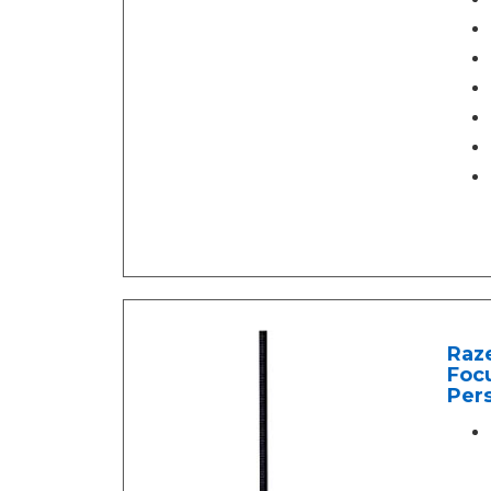
Raze
Focu
Per