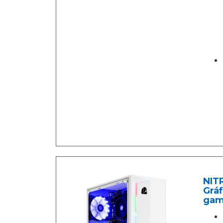
NITR
Gráf
gami