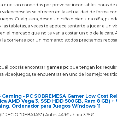
 ya que son conocidos por provocar incontables horas de 
ara videoconsolas se ofrecen en la actualidad de forma
 juegos. Cualquiera, desde un niño o bien una niña, pued
las tabletas, a veces te apetece sentarte a jugar a un vi
el mercado que no te van a costar un ojo de la cara. Ad
 la corriente por un momento, ¡todos precisamos reposar 
l cuál podrás encontrar
games pc
que tengan los requis
a videojuegos, te encuentras en uno de los mejores sitio
S Gaming - PC SOBREMESA Gamer Low Cost Reba
fica AMD Vega 3, SSD HDD 500GB, Ram 8 GB) + 
ing, Ordenador para Juegos Windows 11
(PRECIO *REBAJAS*) Antes 449€ ahora 375€