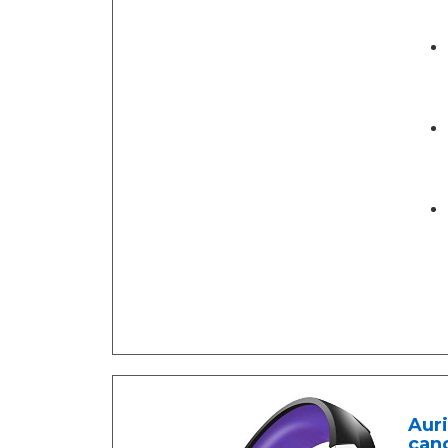
Auri
canc