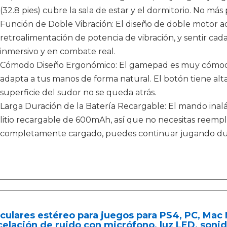
(32.8 pies) cubre la sala de estar y el dormitorio. No má
Función de Doble Vibración: El diseño de doble motor 
retroalimentación de potencia de vibración, y sentir cad
inmersivo y en combate real.
Cómodo Diseño Ergonómico: El gamepad es muy cómodo
adapta a tus manos de forma natural. El botón tiene alta 
superficie del sudor no se queda atrás.
Larga Duración de la Batería Recargable: El mando inal
litio recargable de 600mAh, así que no necesitas reempl
completamente cargado, puedes continuar jugando dur
culares estéreo para juegos para PS4, PC, Mac
elación de ruido con micrófono, luz LED, soni