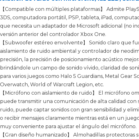
【Compatible con múltiples plataformas】 Admite PlayS
3DS, computadora portátil, PSP, tableta, iPad, computa
que necesita un adaptador de Microsoft adicional (no i
versión anterior del controlador Xbox One.
【Subwoofer estéreo envolvente】 Sonido claro que func
aislamiento de ruido ambiental y controlador de neodi
precisión, la precisión de posicionamiento acústico mejora
brindándole un campo de sonido vívido, claridad de son
para varios juegos como Halo 5 Guardians, Metal Gear Soli
Overwatch, World of Warcraft Legion, etc.
【Micrófono con aislamiento de ruido】 El micrófono omn
puede transmitir una comunicación de alta calidad con
ruido, puede captar sonidos con gran sensibilidad y elimi
o recibir mensajes claramente mientras está en un juego 
muy conveniente para ajustar el ángulo del micrófono.
【Gran diseño humanizado】 Almohadillas protectoras s