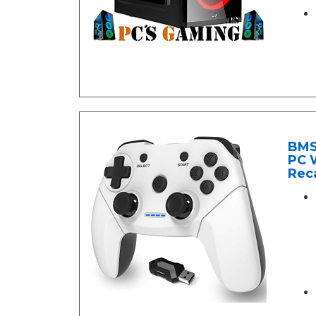
BMS
PC 
Rec