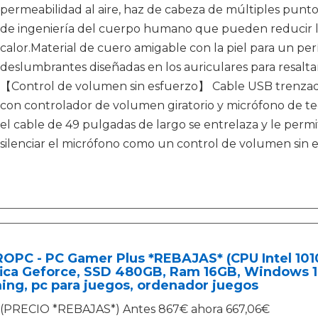
permeabilidad al aire, haz de cabeza de múltiples punto
de ingeniería del cuerpo humano que pueden reducir la 
calor.Material de cuero amigable con la piel para un p
deslumbrantes diseñadas en los auriculares para resaltar
【Control de volumen sin esfuerzo】 Cable USB trenzado 
con controlador de volumen giratorio y micrófono de te
el cable de 49 pulgadas de largo se entrelaza y le perm
silenciar el micrófono como un control de volumen sin es
OPC - PC Gamer Plus *REBAJAS* (CPU Intel 10100
ica Geforce, SSD 480GB, Ram 16GB, Windows 10
ng, pc para juegos, ordenador juegos
(PRECIO *REBAJAS*) Antes 867€ ahora 667,06€