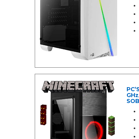
PC’
GHz,
SOB