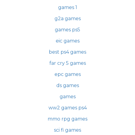
games 1
g2a games
games ps5
eic games
best ps4 games
far cry 5 games
epc games
ds games
games
ww2 games ps4
mmo rpg games
sci fi games