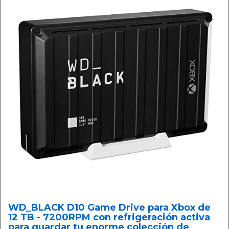
WD_BLACK D10 Game Drive para Xbox de
12 TB - 7200RPM con refrigeración activa
para guardar tu enorme colección de