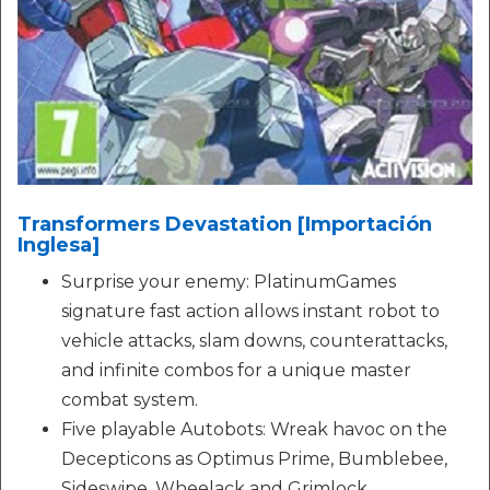
Transformers Devastation [Importación
Inglesa]
Surprise your enemy: PlatinumGames
signature fast action allows instant robot to
vehicle attacks, slam downs, counterattacks,
and infinite combos for a unique master
combat system.
Five playable Autobots: Wreak havoc on the
Decepticons as Optimus Prime, Bumblebee,
Sideswipe, Wheelack and Grimlock.