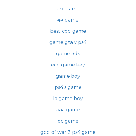
arc game
4k game
best cod game
game gta v ps4
game 3ds
eco game key
game boy
ps4 s game
la game boy
aaa game
pc game
god of war 3 ps4 game