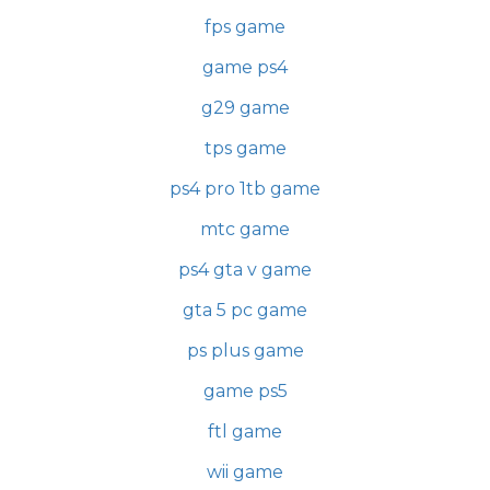
fps game
game ps4
g29 game
tps game
ps4 pro 1tb game
mtc game
ps4 gta v game
gta 5 pc game
ps plus game
game ps5
ftl game
wii game