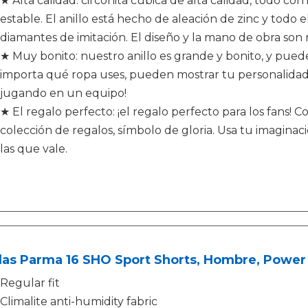
★ Alta calidad: circonita cúbica de alta calidad, todo co
estable. El anillo está hecho de aleación de zinc y todo el
diamantes de imitación. El diseño y la mano de obra so
★ Muy bonito: nuestro anillo es grande y bonito, y puede
importa qué ropa uses, pueden mostrar tu personalidad
jugando en un equipo!
★ El regalo perfecto: ¡el regalo perfecto para los fans! 
colección de regalos, símbolo de gloria. Usa tu imagina
las que vale.
das Parma 16 SHO Sport Shorts, Hombre, Power
Regular fit
Climalite anti-humidity fabric