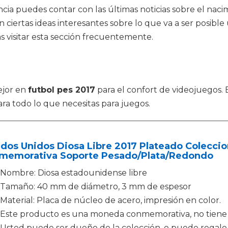
a puedes contar con las últimas noticias sobre el nacimi
on ciertas ideas interesantes sobre lo que va a ser posib
as visitar esta sección frecuentemente.
ejor en
futbol pes 2017
para el confort de videojuegos.
ra todo lo que necesitas para juegos.
ados Unidos Diosa Libre 2017 Plateado Colecc
memorativa Soporte Pesado/Plata/Redondo
Nombre: Diosa estadounidense libre
Tamaño: 40 mm de diámetro, 3 mm de espesor
Material: Placa de núcleo de acero, impresión en color.
Este producto es una moneda conmemorativa, no tiene un
Usted puede ser dueño de la colección, o puede regalo