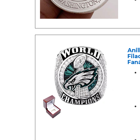
Anil
Fila
Faná