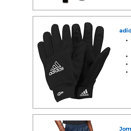
adid
Jom