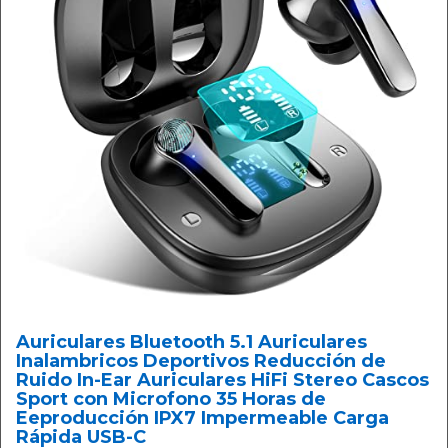
Auriculares Bluetooth 5.1 Auriculares
Inalambricos Deportivos Reducción de
Ruido In-Ear Auriculares HiFi Stereo Cascos
Sport con Microfono 35 Horas de
Eeproducción IPX7 Impermeable Carga
Rápida USB-C