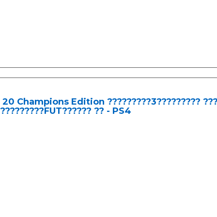
 20 Champions Edition ?????????3????????? ???
?????????FUT?????? ?? - PS4