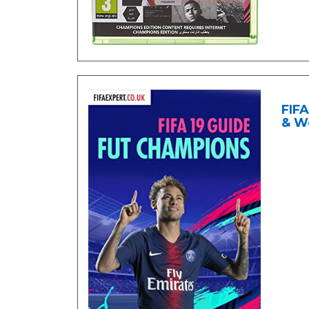
FIF
& W