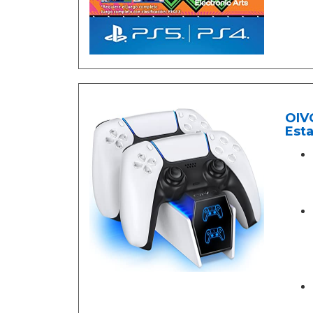
OIVO
Est