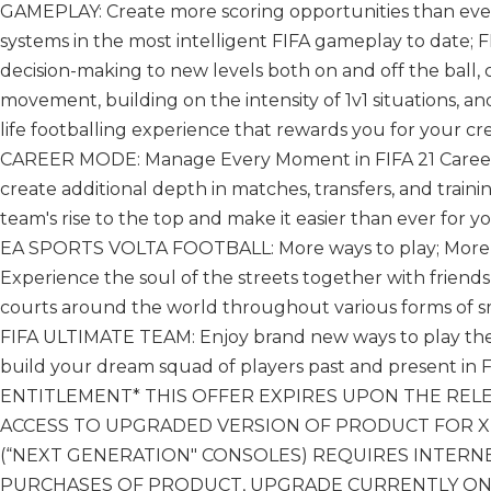
GAMEPLAY: Create more scoring opportunities than ever
systems in the most intelligent FIFA gameplay to date; FI
decision-making to new levels both on and off the ball, 
movement, building on the intensity of 1v1 situations, an
life footballing experience that rewards you for your cre
CAREER MODE: Manage Every Moment in FIFA 21 Career
create additional depth in matches, transfers, and train
team's rise to the top and make it easier than ever for 
EA SPORTS VOLTA FOOTBALL: More ways to play; More cu
Experience the soul of the streets together with friends
courts around the world throughout various forms of sm
FIFA ULTIMATE TEAM: Enjoy brand new ways to play the
build your dream squad of players past and present in 
ENTITLEMENT* THIS OFFER EXPIRES UPON THE RELEAS
ACCESS TO UPGRADED VERSION OF PRODUCT FOR XB
(“NEXT GENERATION" CONSOLES) REQUIRES INTERN
PURCHASES OF PRODUCT, UPGRADE CURRENTLY ONL