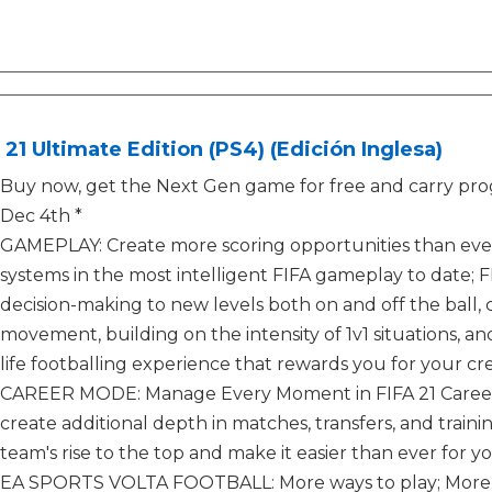
 21 Ultimate Edition (PS4) (Edición Inglesa)
Buy now, get the Next Gen game for free and carry prog
Dec 4th *
GAMEPLAY: Create more scoring opportunities than ever
systems in the most intelligent FIFA gameplay to date; FI
decision-making to new levels both on and off the ball, 
movement, building on the intensity of 1v1 situations, an
life footballing experience that rewards you for your cre
CAREER MODE: Manage Every Moment in FIFA 21 Career
create additional depth in matches, transfers, and train
team's rise to the top and make it easier than ever for 
EA SPORTS VOLTA FOOTBALL: More ways to play; More cu