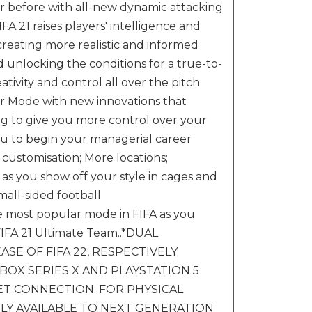
 before with all-new dynamic attacking
FA 21 raises players' intelligence and
creating more realistic and informed
d unlocking the conditions for a true-to-
ativity and control all over the pitch
 Mode with new innovations that
ing to give you more control over your
you to begin your managerial career
stomisation; More locations;
 as you show off your style in cages and
all-sided football
 most popular mode in FIFA as you
FIFA 21 Ultimate Team..*DUAL
E OF FIFA 22, RESPECTIVELY;
OX SERIES X AND PLAYSTATION 5
ET CONNECTION; FOR PHYSICAL
Y AVAILABLE TO NEXT GENERATION