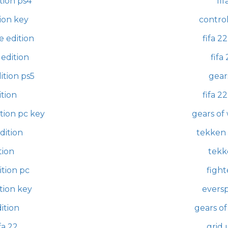
tion ps4
fif
ion key
control
e edition
fifa 2
 edition
fifa
ition ps5
gear
ition
fifa 2
tion pc key
gears of
dition
tekken 
tion
tekk
ition pc
fight
tion key
eversp
ition
gears of
fa 22
grid 