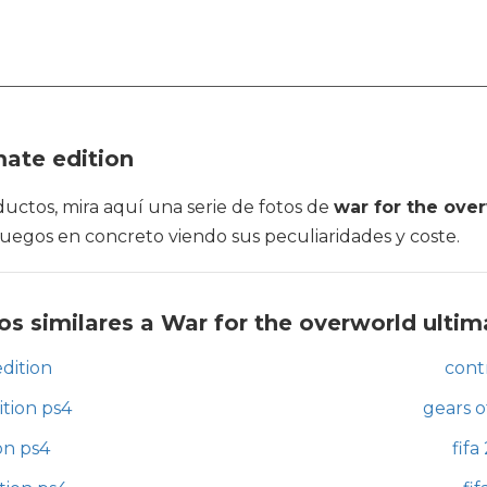
mate edition
ductos, mira aquí una serie de fotos de
war for the ove
ojuegos en concreto viendo sus peculiaridades y coste.
s similares a War for the overworld ultim
dition
cont
ition ps4
gears o
on ps4
fifa