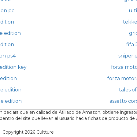
tion pc
ult
dition
tekke
e edition
gri
dition
fifa
ion ps4
sniper e
edition key
forza moto
edition
forza motors
e edition
tales o
te edition
assetto cor
 declara que en calidad de Afiliado de Amazon, obtiene ingreso
s dentro del site que llevan al usuario hacia fichas de producto d
opyright 2026 Cultture