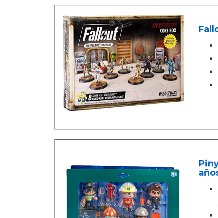
Fall
Piny
año