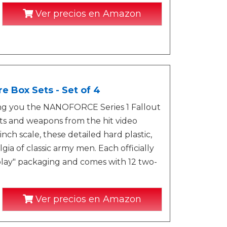
Ver precios en Amazon
e Box Sets - Set of 4
ng you the NANOFORCE Series 1 Fallout
acts and weapons from the hit video
inch scale, these detailed hard plastic,
gia of classic army men. Each officially
play" packaging and comes with 12 two-
Ver precios en Amazon