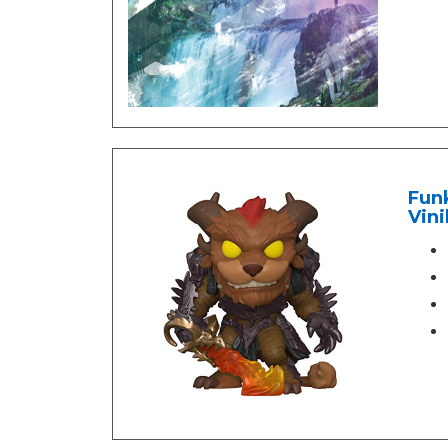
Funk
Vini