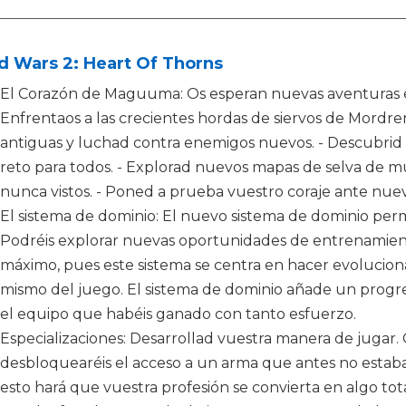
d Wars 2: Heart Of Thorns
El Corazón de Maguuma: Os esperan nuevas aventuras e
Enfrentaos a las crecientes hordas de siervos de Mordrem
antiguas y luchad contra enemigos nuevos. - Descubri
reto para todos. - Explorad nuevos mapas de selva de mun
nunca vistos. - Poned a prueba vuestro coraje ante nuev
El sistema de dominio: El nuevo sistema de dominio perm
Podréis explorar nuevas oportunidades de entrenamient
máximo, pues este sistema se centra en hacer evolucionar
mismo del juego. El sistema de dominio añade un progres
el equipo que habéis ganado con tanto esfuerzo.
Especializaciones: Desarrollad vuestra manera de jugar. C
desbloquearéis el acceso a un arma que antes no estaba
esto hará que vuestra profesión se convierta en algo t