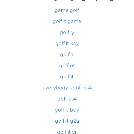
game golf
golf it game
golf iy
golf it key
golf 7
golf ot
golf it
everybody s golf ps4
golf ps4
golf it buy
golf it g2a
golf it vr