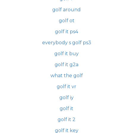
golf around
golf ot
golf it ps4
everybody s golf ps3
golf it buy
golf it g2a
what the golf
golf it vr
golf iy
golf it
golf it 2
golf it key