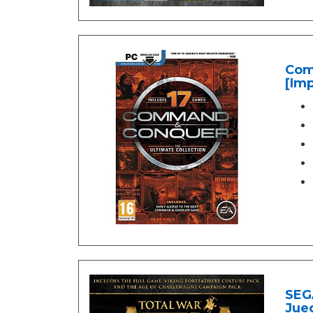
Com
[Imp
SEGA
Jueg