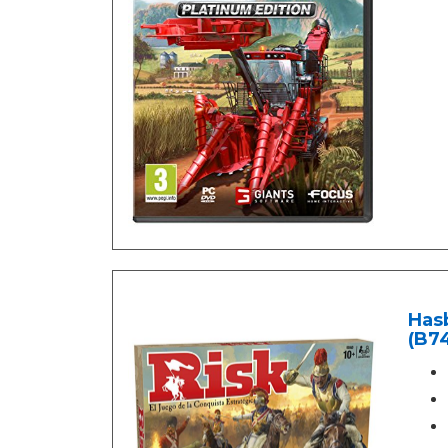
Hasb
(B7