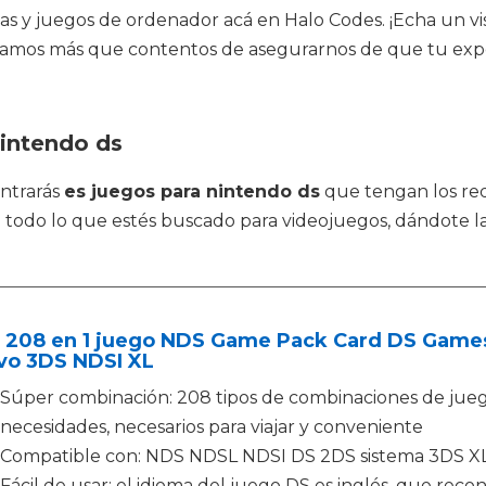
as y juegos de ordenador acá en Halo Codes. ¡Echa un vis
Estamos más que contentos de asegurarnos de que tu exp
nintendo ds
ontrarás
es juegos para nintendo ds
que tengan los re
 de todo lo que estés buscado para videojuegos, dándote
 208 en 1 juego NDS Game Pack Card DS Game
vo 3DS NDSI XL
Súper combinación: 208 tipos de combinaciones de jueg
necesidades, necesarios para viajar y conveniente
Compatible con: NDS NDSL NDSI DS 2DS sistema 3DS X
Fácil de usar: el idioma del juego DS es inglés, que reco