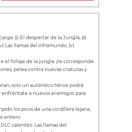
rga: (i) El despertar de la Jungla, (ii)
iv) Las llamas del inframundo, (v)
el follaje de la jungla: ¡te corresponde
siones, pelea contra nuevas criaturas y
elan, solo un auténtico héroe podrá
y enfréntate a nuevos enemigos para
ido los picos de una cordillera lejana,
o entero.
LC calentito: Las llamas del