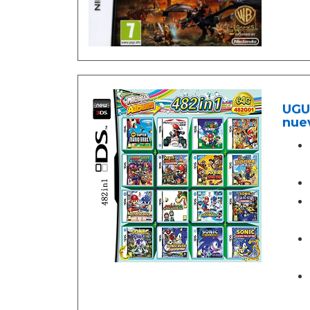
UGU
nue