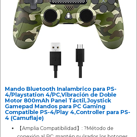
Mando Bluetooth Inalambrico para PS-
4/Playstation 4/PC,Vibración de Doble
Motor 800mAh Panel Táctil,Joystick
Gamepad Mandos para PC Gaming
Compatible PS-4/Play 4,Controller para PS-
4 (Camuflaje)
【Amplia Compatibilidad】: ?Método de
conexión al PC: mantén pulsados los botones