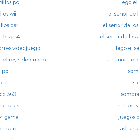
nillos pc
lego el 
los wii
el senor de l
llos ps4
el senor de los
illos ps4
el senor de los 
 torres videojuego
lego el s
o del rey videojuego
el senor de l
 pc
somb
 ps2
so
ox 360
sombra
 zombies
sombras 
s4 game
juegos d
n guerra
crash gue