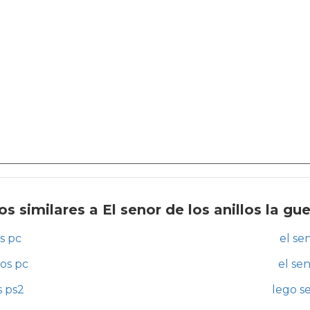
 similares a El senor de los anillos la gue
os pc
el se
los pc
el sen
s ps2
lego se