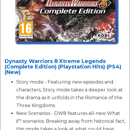
Dynasty Warriors 8 Xtreme Legends
(Complete Edition) (Playstation Hits) (PS4)
(New)
Story mode - Featuring new episodes and
characters, Story mode takes a deeper look at
the drama as it unfolds in the Romance of the
Three Kingdoms.
New Scenarios - DW8 features all-new What
if? scenarios. Breaking away from historical fact,
this mode takes a look at what could have