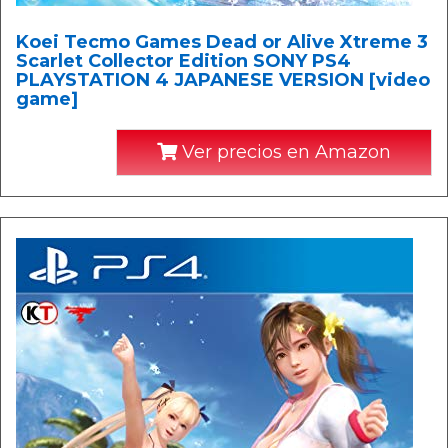
Koei Tecmo Games Dead or Alive Xtreme 3
Scarlet Collector Edition SONY PS4
PLAYSTATION 4 JAPANESE VERSION [video
game]
Ver precios en Amazon