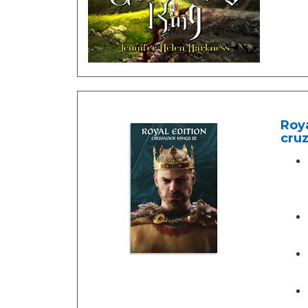
Roya
cruz