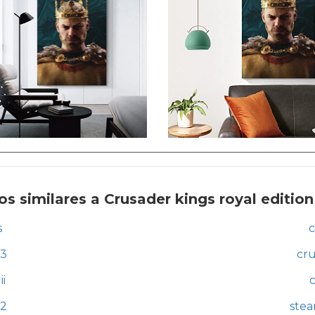
s similares a Crusader kings royal edition
s
c
 3
cru
ii
c
 2
stea