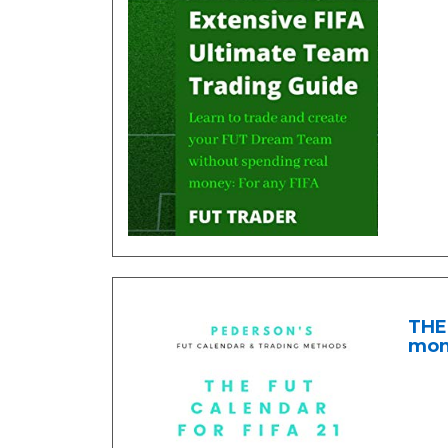
THE 
mone