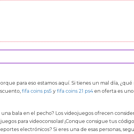
 porque para eso estamos aquí. Si tienes un mal día, ¿q
descuento,
fifa coins ps5
y
fifa coins 21 ps4
en oferta es uno 
ir una bala en el pecho? Los videojuegos ofrecen consid
s juegos para videoconsolas! ¡Conque consigue tus código
portes electrónicos? Si eres una de esas personas, segu