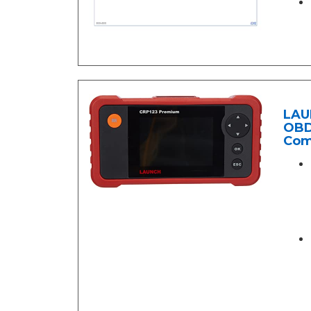
LAU
OBD-
Com