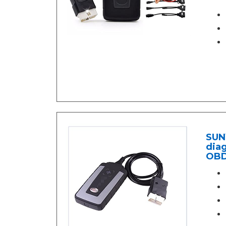
SUN
dia
OBD