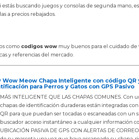
Si estás buscando juegos y consolas de segunda mano, es
as a precios rebajados.
ctos como
codigos wow
muy buenos para el cuidado de 
as y referencias del mercado.
 Wow Meow Chapa Inteligente con código QR y
tificación para Perros y Gatos con GPS Pasivo
MÁS INTELIGENTE QUE LAS CHAPAS COMUNES. Con un fue
chapas de identificación duraderas están integradas co
QR para que puedan ser tocadas o escaneadas con un 
buscador acceso instantáneo a cualquier información com
UBICACIÓN PASIVA DE GPS CON ALERTAS DE CORREO E
de su mascota una vez que haya escaneado su chapa, si