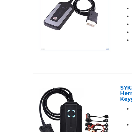
SYK
Her
Key