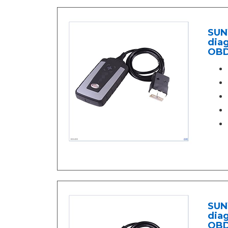
SUN
dia
OBD
SUN
dia
OBD