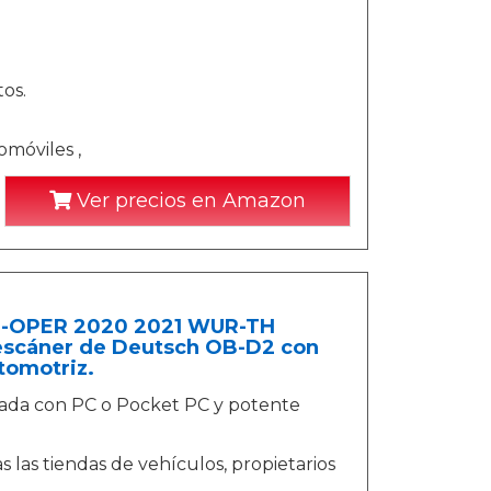
os.
omóviles ,
Ver precios en Amazon
O-OPER 2020 2021 WUR-TH
escáner de Deutsch OB-D2 con
tomotriz.
zada con PC o Pocket PC y potente
 las tiendas de vehículos, propietarios