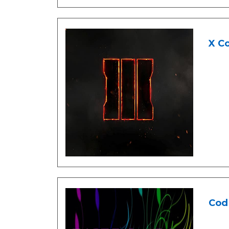
X Co
Cod 