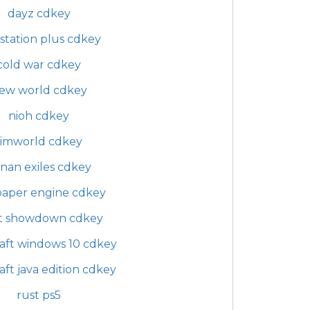
dayz cdkey
station plus cdkey
cold war cdkey
ew world cdkey
nioh cdkey
rimworld cdkey
nan exiles cdkey
paper engine cdkey
t showdown cdkey
aft windows 10 cdkey
ft java edition cdkey
rust ps5