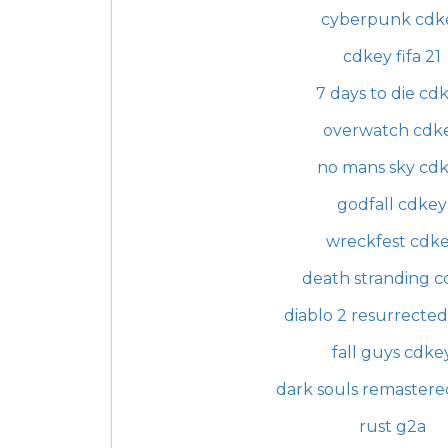
cyberpunk cdk
cdkey fifa 21
7 days to die cd
overwatch cdk
no mans sky cd
godfall cdkey
wreckfest cdk
death stranding 
diablo 2 resurrecte
fall guys cdke
dark souls remaster
rust g2a