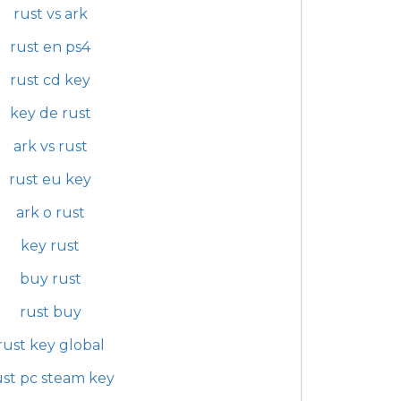
rust vs ark
rust en ps4
rust cd key
key de rust
ark vs rust
rust eu key
ark o rust
key rust
buy rust
rust buy
rust key global
ust pc steam key