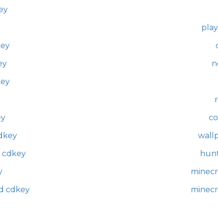
ey
play
key
ey
n
key
ey
co
cdkey
wall
d cdkey
hun
y
minecr
ed cdkey
minecra