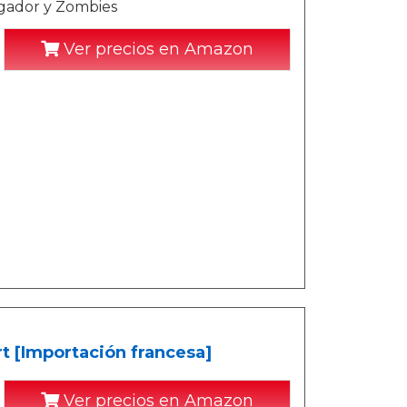
gador y Zombies
Ver precios en Amazon
rt [Importación francesa]
Ver precios en Amazon