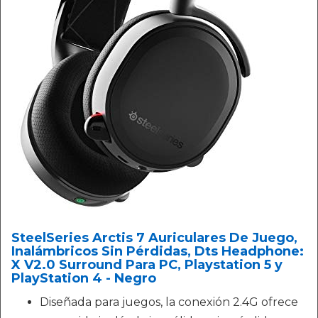
SteelSeries Arctis 7 Auriculares De Juego,
Inalámbricos Sin Pérdidas, Dts Headphone:
X V2.0 Surround Para PC, Playstation 5 y
PlayStation 4 - Negro
Diseñada para juegos, la conexión 2.4G ofrece