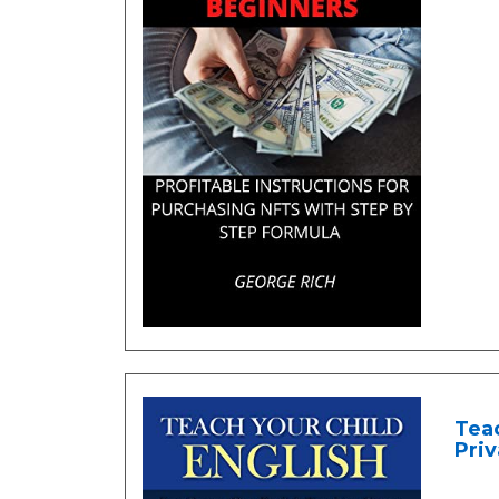
Teac
Priv