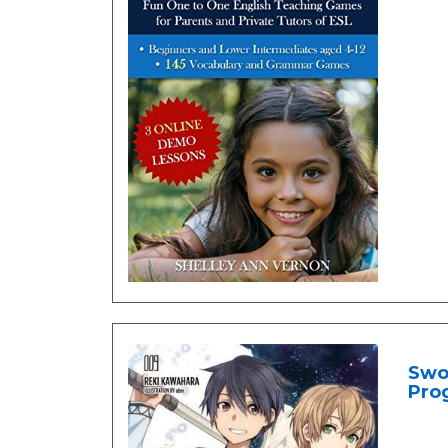
Swor
Prog