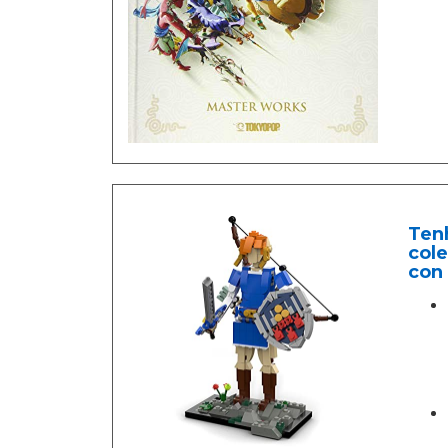
Tenh
cole
con