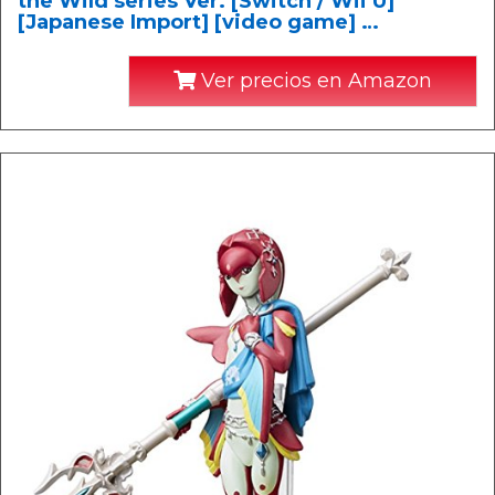
the Wild series Ver. [Switch / Wii U]
[Japanese Import] [video game] …
Ver precios en Amazon