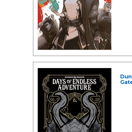
Dun
Gat