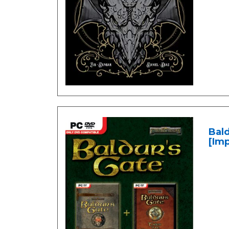
Bald
[Imp