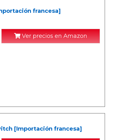
mportación francesa]
Ver precios en Amazon
itch [Importación francesa]