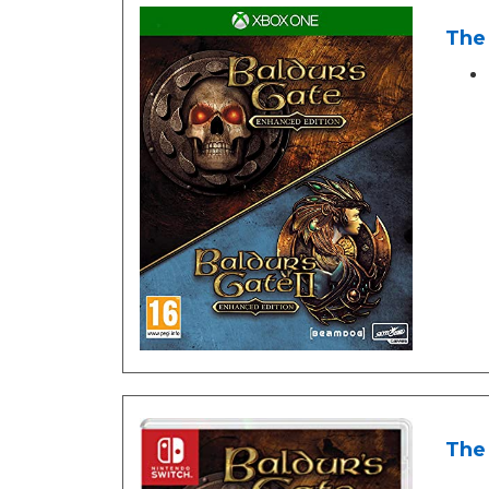
The 
The 