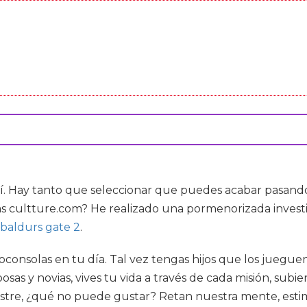
í. Hay tanto que seleccionar que puedes acabar pasando 
as cultture.com? He realizado una pormenorizada investi
baldurs gate 2
.
nsolas en tu día. Tal vez tengas hijos que los jueguen y
sas y novias, vives tu vida a través de cada misión, subi
postre, ¿qué no puede gustar? Retan nuestra mente, est