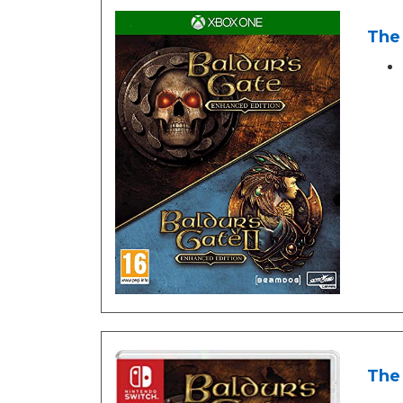
The 
The 