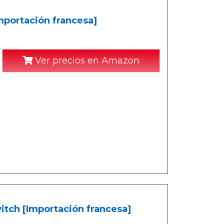
mportación francesa]
Ver precios en Amazon
itch [Importación francesa]