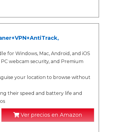
leaner+VPN+AntiTrack,
le for Windows, Mac, Android, and iOS
on, PC webcam security, and Premium
isguise your location to browse without
ng their speed and battery life and
os
Ver precios en Amazon