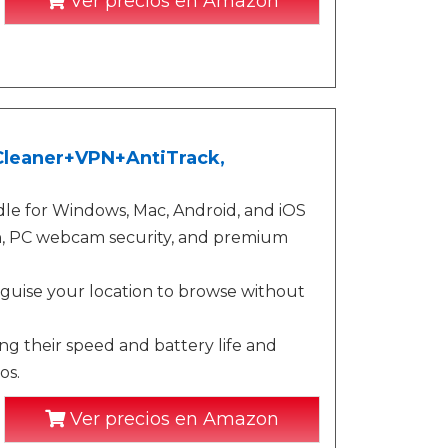
Ver precios en Amazon
+Cleaner+VPN+AntiTrack,
le for Windows, Mac, Android, and iOS
ion, PC webcam security, and premium
isguise your location to browse without
g their speed and battery life and
os.
Ver precios en Amazon