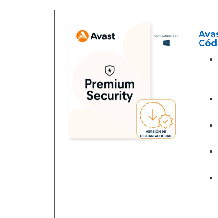
Avas
Códi