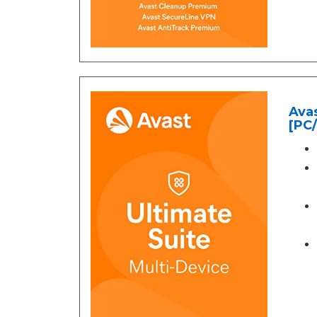
Avas
[PC/