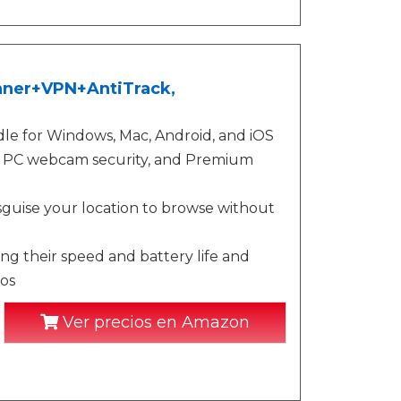
leaner+VPN+AntiTrack,
le for Windows, Mac, Android, and iOS
on, PC webcam security, and Premium
isguise your location to browse without
ng their speed and battery life and
os
Ver precios en Amazon