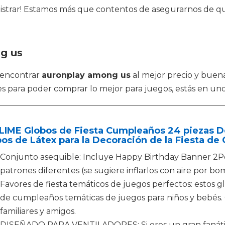
nistrar! Estamos más que contentos de asegurarnos de q
g us
 encontrar
auronplay among us
al mejor precio y buena
 para poder comprar lo mejor para juegos, estás en uno d
LIME Globos de Fiesta Cumpleaños 24 piezas D
os de Látex para la Decoración de la Fiesta d
Conjunto asequible: Incluye Happy Birthday Banner 2Pc
patrones diferentes (se sugiere inflarlos con aire por b
Favores de fiesta temáticos de juegos perfectos: estos g
de cumpleaños temáticas de juegos para niños y bebés. 
familiares y amigos.
DISEÑADO PARA VENTILADORES: Si eres un gran fanático 