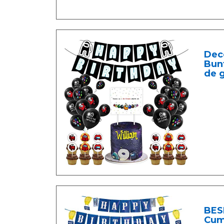
Dec
Bun
de g
BESL
Cum