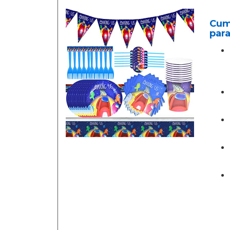
Cum
para