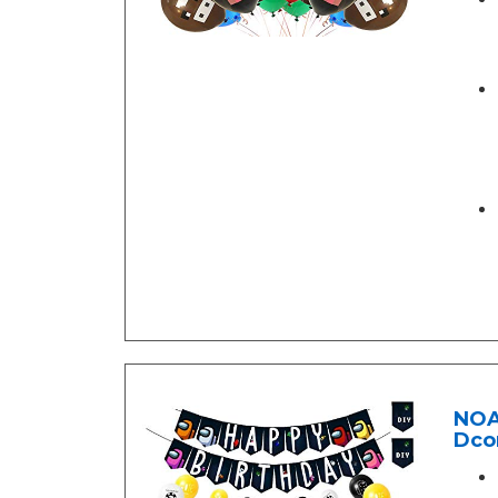
NOA
Dcor