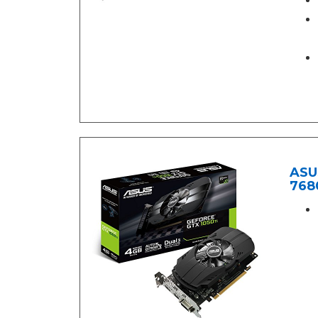
ASUS
7680