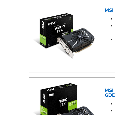
MSI 
MSI 
GDD