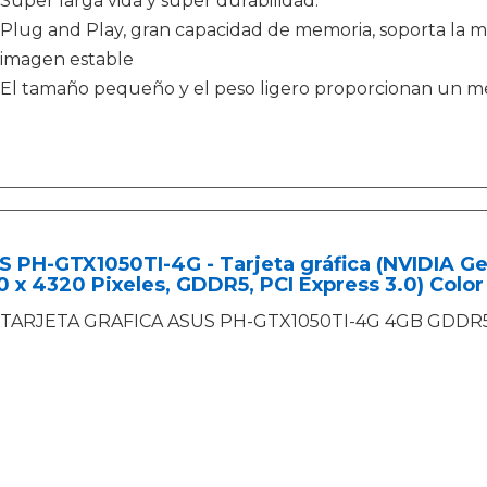
Super larga vida y super durabilidad.
Plug and Play, gran capacidad de memoria, soporta la ma
imagen estable
El tamaño pequeño y el peso ligero proporcionan un me
 PH-GTX1050TI-4G - Tarjeta gráfica (NVIDIA G
 x 4320 Pixeles, GDDR5, PCI Express 3.0) Colo
TARJETA GRAFICA ASUS PH-GTX1050TI-4G 4GB GDDR5 P