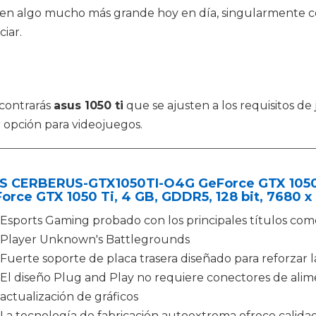
 en algo mucho más grande hoy en día, singularmente co
iar.
contrarás
asus 1050 ti
que se ajusten a los requisitos de
 opción para videojuegos.
S CERBERUS-GTX1050TI-O4G GeForce GTX 1050 T
orce GTX 1050 Ti, 4 GB, GDDR5, 128 bit, 7680 x 
Esports Gaming probado con los principales títulos co
Player Unknown's Battlegrounds
Fuerte soporte de placa trasera diseñado para reforzar la
El diseño Plug and Play no requiere conectores de alime
actualización de gráficos
La tecnología de fabricación autoextrema ofrece calida