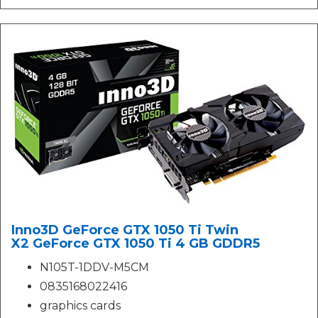
Inno3D GeForce GTX 1050 Ti Twin
X2 GeForce GTX 1050 Ti 4 GB GDDR5
N105T-1DDV-M5CM
0835168022416
graphics cards