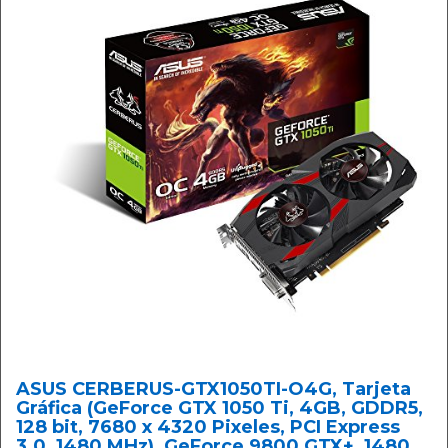
ASUS CERBERUS-GTX1050TI-O4G, Tarjeta
Gráfica (GeForce GTX 1050 Ti, 4GB, GDDR5,
128 bit, 7680 x 4320 Pixeles, PCI Express
3.0, 1480 MHz), GeForce 9800 GTX+, 1480