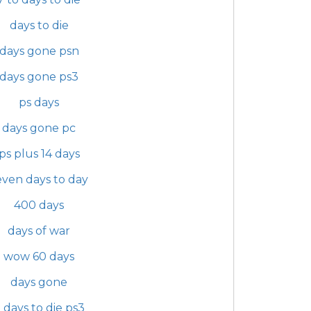
days to die
days gone psn
days gone ps3
ps days
days gone pc
ps plus 14 days
even days to day
400 days
days of war
wow 60 days
days gone
 days to die ps3