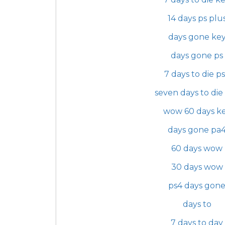
14 days ps plu
days gone ke
days gone ps
7 days to die p
seven days to die
wow 60 days k
days gone pa
60 days wow
30 days wow
ps4 days gon
days to
7 days to day