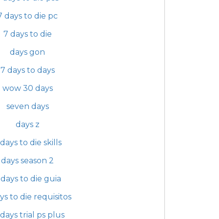
7 days to die pc
7 days to die
days gon
7 days to days
wow 30 days
seven days
days z
days to die skills
days season 2
 days to die guia
ys to die requisitos
 days trial ps plus