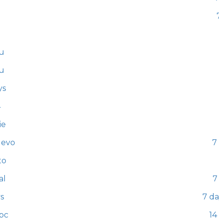
u
u
ys
4
ie
uevo
7 
to
al
7
s
7 da
pc
14