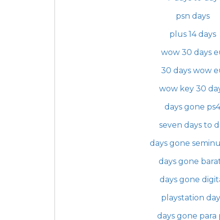
psn days
plus 14 days
wow 30 days e
30 days wow e
wow key 30 da
days gone ps
seven days to d
days gone semin
days gone bara
days gone digit
playstation day
days gone para 