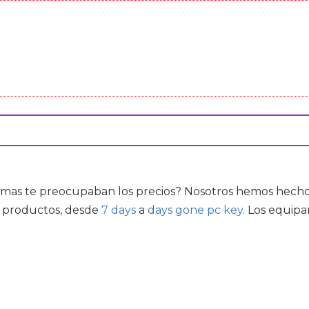
mas te preocupaban los precios? Nosotros hemos hecho t
e productos, desde
7 days
a
days gone pc key
. Los equip