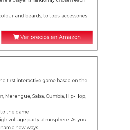
ere a player is randomly chosen each
colour and beards, to tops, accessories
Ver precios en Amazon
e first interactive game based on the
on, Merengue, Salsa, Cumbia, Hip-Hop,
 to the game
high voltage party atmosphere. As you
 dynamic new ways