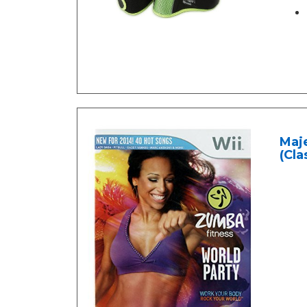
Maje
(Cla