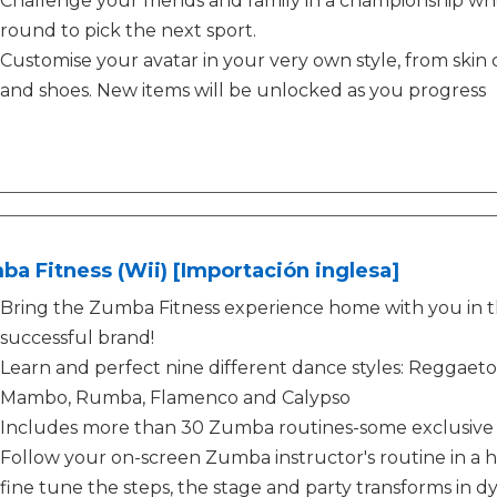
Challenge your friends and family in a championship wh
round to pick the next sport.
Customise your avatar in your very own style, from skin 
and shoes. New items will be unlocked as you progress
a Fitness (Wii) [Importación inglesa]
Bring the Zumba Fitness experience home with you in th
successful brand!
Learn and perfect nine different dance styles: Reggaet
Mambo, Rumba, Flamenco and Calypso
Includes more than 30 Zumba routines-some exclusive
Follow your on-screen Zumba instructor's routine in a 
fine tune the steps, the stage and party transforms in