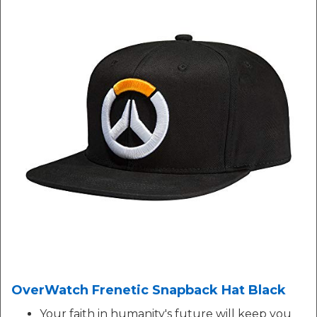
OverWatch Frenetic Snapback Hat Black
Your faith in humanity's future will keep you