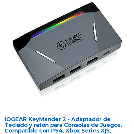
IOGEAR KeyMander 2 - Adaptador de
Teclado y ratón para Consolas de Juegos,
Compatible con PS4, Xbox Series X|S,