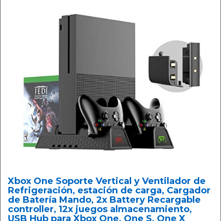
Xbox One Soporte Vertical y Ventilador de
Refrigeración, estación de carga, Cargador
de Batería Mando, 2x Battery Recargable
controller, 12x juegos almacenamiento,
USB Hub para Xbox One, One S, One X