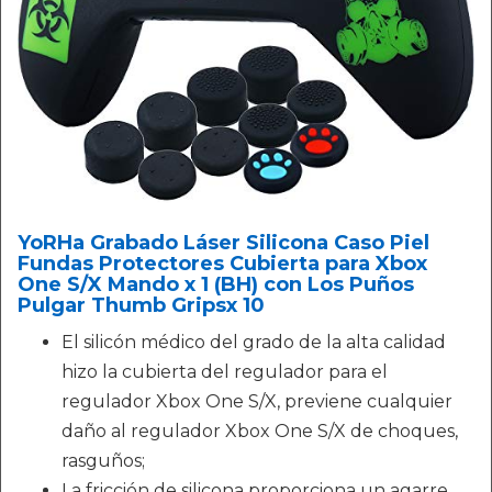
YoRHa Grabado Láser Silicona Caso Piel
Fundas Protectores Cubierta para Xbox
One S/X Mando x 1 (BH) con Los Puños
Pulgar Thumb Gripsx 10
El silicón médico del grado de la alta calidad
hizo la cubierta del regulador para el
regulador Xbox One S/X, previene cualquier
daño al regulador Xbox One S/X de choques,
rasguños;
La fricción de silicona proporciona un agarre