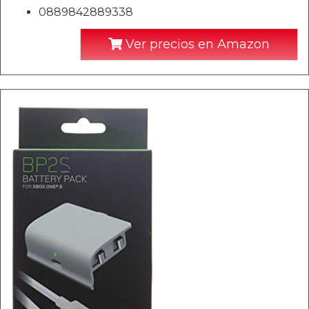
0889842889338
Ver precios en Amazon